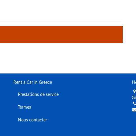
Rent a Car in Greece
Ho
Prestations de service
G
Termes
Nous contacter