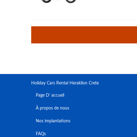
Holiday Cars Rental Heraklion Crete
Page D’ accueil
À propos de nous
Nos implantations
FAQs